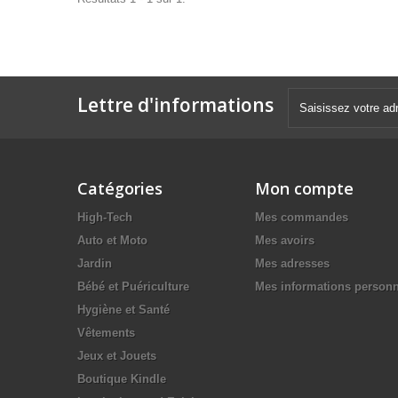
Lettre d'informations
Catégories
Mon compte
High-Tech
Mes commandes
Auto et Moto
Mes avoirs
Jardin
Mes adresses
Bébé et Puériculture
Mes informations personn
Hygiène et Santé
Vêtements
Jeux et Jouets
Boutique Kindle