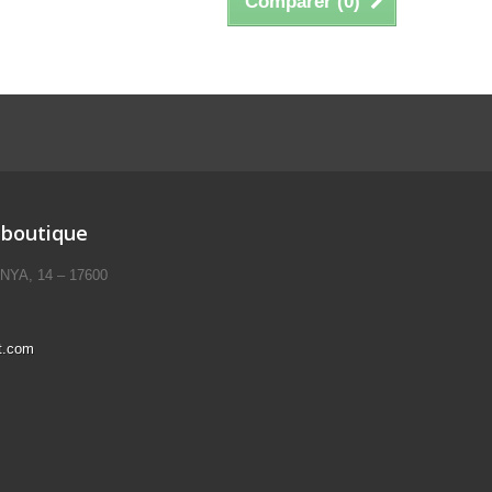
Comparer (
0
)
 boutique
ANYA, 14 – 17600
t.com