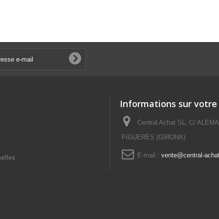
Informations sur votre
Central Achat SL, C/ ALEM
FIGUERES (GIRONA)
E-mail :
vente@central-acha
elles