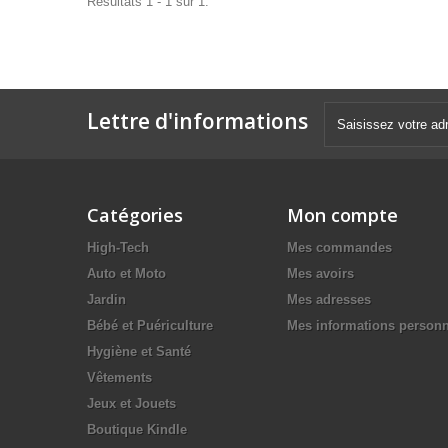
Résultats 1 - 1 sur 1.
Lettre d'informations
Catégories
Mon compte
High-Tech
Mes commandes
Auto et Moto
Mes avoirs
Jardin
Mes adresses
Bébé et Puériculture
Mes informations personn
Hygiène et Santé
Vêtements
Jeux et Jouets
Boutique Kindle