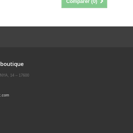
Comparer (
0
)
 boutique
ANYA, 14 – 17600
t.com