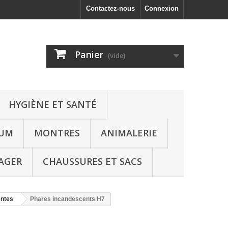
Contactez-nous
Connexion
Panier
(vide)
HYGIÈNE ET SANTÉ
FUM
MONTRES
ANIMALERIE
AGER
CHAUSSURES ET SACS
ntes
Phares incandescents H7