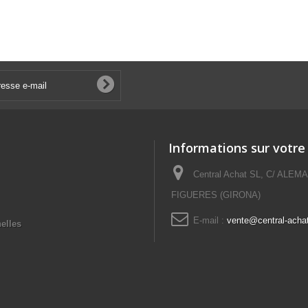
Informations sur votre
Central Achat SL, C/ ALEM
FIGUERES (GIRONA)
E-mail :
vente@central-acha
elles