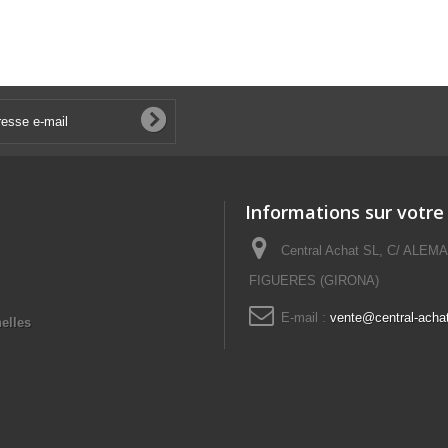
Informations sur votre
Central Achat SL, C/ ALEM
FIGUERES (GIRONA)
E-mail :
vente@central-acha
elles