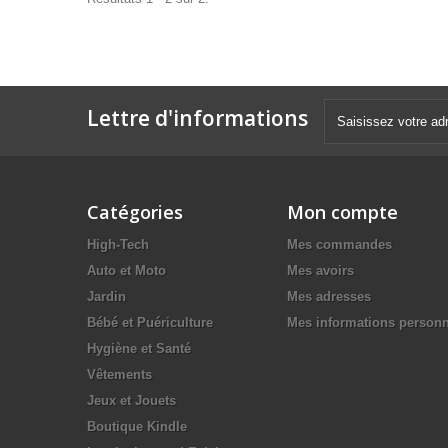
Lettre d'informations
Catégories
Mon compte
High-Tech
Mes commandes
Auto et Moto
Mes avoirs
Jardin
Mes adresses
Bébé et Puériculture
Mes informations personn
Hygiène et Santé
Vêtements
Jeux et Jouets
Boutique Kindle