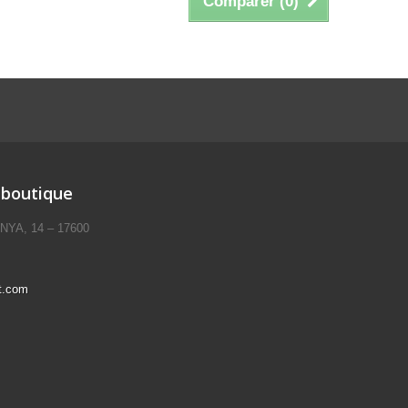
Comparer (
0
)
 boutique
ANYA, 14 – 17600
t.com